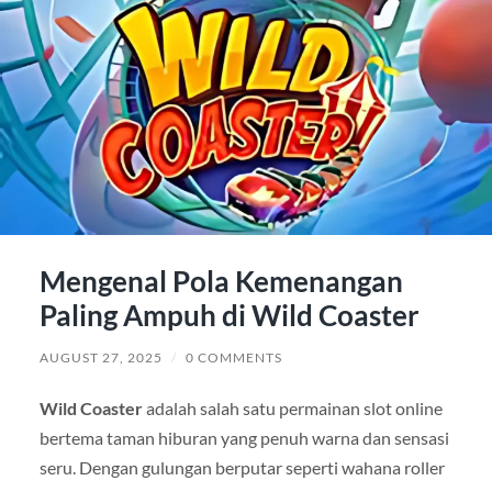
Mengenal Pola Kemenangan
Paling Ampuh di Wild Coaster
AUGUST 27, 2025
/
0 COMMENTS
Wild Coaster
adalah salah satu permainan slot online
bertema taman hiburan yang penuh warna dan sensasi
seru. Dengan gulungan berputar seperti wahana roller