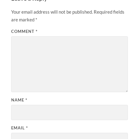
Your email address will not be published.
Required fields
are marked
*
COMMENT
*
NAME
*
EMAIL
*