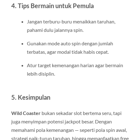
4. Tips Bermain untuk Pemula
Jangan terburu-buru menaikkan taruhan,
pahami dulu jalannya spin.
Gunakan mode auto spin dengan jumlah
terbatas, agar modal tidak habis cepat.
Atur target kemenangan harian agar bermain
lebih disiplin.
5. Kesimpulan
Wild Coaster
bukan sekadar slot bertema seru, tapi
juga menyimpan potensi jackpot besar. Dengan
memahami pola kemenangan — seperti pola spin awal,
strategi naik-turun taruhan, hingga memanfaatkan free