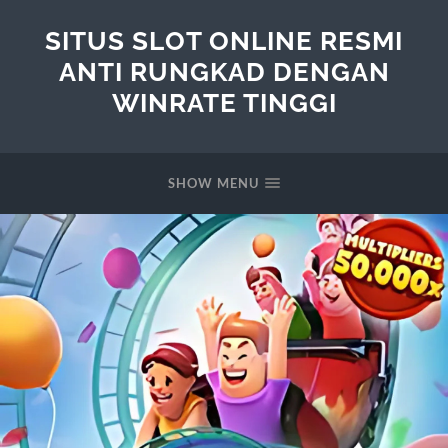
SITUS SLOT ONLINE RESMI
ANTI RUNGKAD DENGAN
WINRATE TINGGI
SHOW MENU