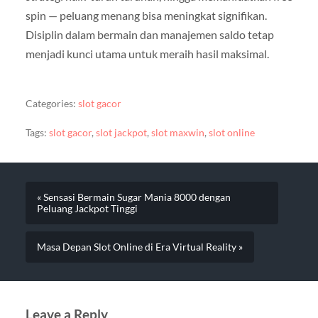
spin — peluang menang bisa meningkat signifikan.
Disiplin dalam bermain dan manajemen saldo tetap
menjadi kunci utama untuk meraih hasil maksimal.
Categories:
slot gacor
Tags:
slot gacor
,
slot jackpot
,
slot maxwin
,
slot online
« Sensasi Bermain Sugar Mania 8000 dengan
Peluang Jackpot Tinggi
Masa Depan Slot Online di Era Virtual Reality »
Leave a Reply