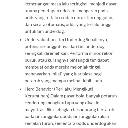
kemenangan masa lalu seringkali menjadi dasar
utama penetapan odds. Ini mengarah pada
odds yang terlalu rendah untuk tim unggulan,
dan secara otomatis, odds yang terlalu tinggi
untuk tim underdog.
Undervaluation Tim Underdog Sebaliknya,
potensi sesungguhnya dari tim underdog
seringkali diremehkan. Performa minor, rekor
buruk, atau kurangnya bintang di tim dapat
membuat odds mereka melonjak tinggi,
menawarkan “nilai” yang luar biasa bagi
petaruh yang mampu melihat lebih jauh.
Herd Behavior (Perilaku Mengikuti
Kerumunan) Dalam pasar bola, banyak petaruh
cenderung mengikuti apa yang diyakini
mayoritas. Jika sebagian besar orang bertaruh
pada tim unggulan, odds tim unggulan akan
semakin turun, sementara odds underdog akan