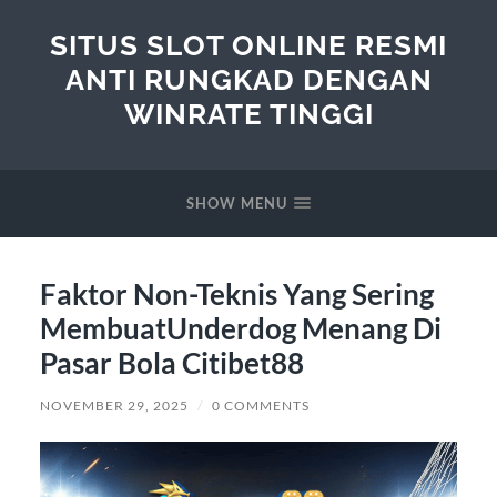
SITUS SLOT ONLINE RESMI
ANTI RUNGKAD DENGAN
WINRATE TINGGI
SHOW MENU
Faktor Non-Teknis Yang Sering
MembuatUnderdog Menang Di
Pasar Bola Citibet88
NOVEMBER 29, 2025
/
0 COMMENTS