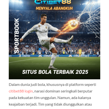
Dalam dunia judi bola, khususnya di platform seperti
citibet88 login
, narasi dominan seringkali berputar
pada kekuatan tim unggulan. Namun, ada kalanya
keajaiban terjadi. Tim yang tidak diunggulkan atau