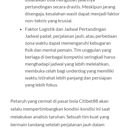
pertandingan secara drastis. Meskipun jarang
disengaja, kesalahan wasit dapat menjadi faktor
non-teknis yang krusial.
Faktor Logistik dan Jadwal Pertandingan
Jadwal padat, perjalanan jauh, atau perbedaan
zona waktu dapat memengaruhi kebugaran
fisik dan mental pemain. Tim unggulan yang
berlaga di berbagai kompetisi seringkali harus
menghadapi jadwal yang lebih melelahkan,
membuka celah bagi underdog yang memiliki
waktu istirahat lebih panjang dan persiapan
yang lebih fokus.
Petaruh yang cermat di pasar bola Citibet88 akan
selalu mempertimbangkan kondisi-kondisi ini saat
melakukan analisis taruhan. Sebuah tim kuat yang
bermain tandang setelah perjalanan jauh dalam