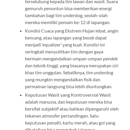
terselubung kepada tim lawan dan wasit. Suara
gemuruh penonton bisa memberikan energi
tambahan bagi tim underdog, seolah-olah
mereka memiliki pemain ke-12 di lapangan.
Kondisi Cuaca yang Ekstrem Hujan lebat, angin
kencang, atau lapangan yang becek dapat
menjadi ‘equalizer’ yang kuat. Kondisi ini
seringkali menyulitkan tim dengan gaya
bermain mengandalkan umpan-umpan pendek
dan teknik tinggi, yang biasanya merupakan ciri
khas tim unggulan. Sebaliknya, tim underdog
yang mungkin mengandalkan fisik dan
permainan langsung bisa lebih diuntungkan.
Keputusan Wasit yang Kontroversial Wasit
adalah manusia, dan keputusan mereka bisa
bersifat subjektif atau bahkan dipengaruhi oleh
tekanan atmosfer pertandingan. Satu
keputusan penalti, kartu merah, atau gol yang
dibatalkan bisa mengubah jalannya