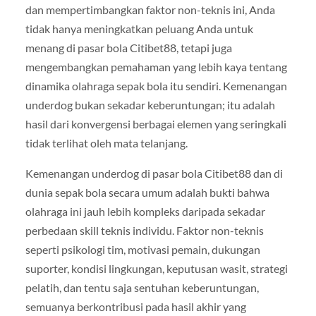
dan mempertimbangkan faktor non-teknis ini, Anda
tidak hanya meningkatkan peluang Anda untuk
menang di pasar bola Citibet88, tetapi juga
mengembangkan pemahaman yang lebih kaya tentang
dinamika olahraga sepak bola itu sendiri. Kemenangan
underdog bukan sekadar keberuntungan; itu adalah
hasil dari konvergensi berbagai elemen yang seringkali
tidak terlihat oleh mata telanjang.
Kemenangan underdog di pasar bola Citibet88 dan di
dunia sepak bola secara umum adalah bukti bahwa
olahraga ini jauh lebih kompleks daripada sekadar
perbedaan skill teknis individu. Faktor non-teknis
seperti psikologi tim, motivasi pemain, dukungan
suporter, kondisi lingkungan, keputusan wasit, strategi
pelatih, dan tentu saja sentuhan keberuntungan,
semuanya berkontribusi pada hasil akhir yang