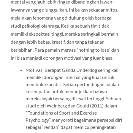
mental yang jauh lebih ringan dibandingkan lawan-
lawannya yang diunggulkan. Ini bukan sekadar mitos,
melainkan fenomena yang didukung oleh berbagai
studi psikologi olahraga. Ketika sebuah tim tidak
memiliki ekspektasi tinggi, mereka seringkali bermain
dengan lebih bebas, kreatif, dan tanpa tekanan
berlebihan. Para pemain merasa “nothing to lose” dan
ini bisa menjadi dorongan motivasi yang luar biasa.
Motivasi Berlipat Ganda Underdog sering kali
memiliki dorongan internal yang kuat untuk
membuktikan diri. Setiap pertandingan adalah
kesempatan untuk menunjukkan bahwa
mereka layak bersaing di level tertinggi. Sebuah
studi oleh Weinberg dan Gould (2011) dalam
“Foundations of Sport and Exercise
Psychology” menyoroti bagaimana persepsi diri
sebagai “rendah” dapat memicu peningkatan