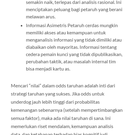
semakin naik, terlepas dari analisis rasional. Ini
menciptakan peluang bagi petaruh yang berani
melawan arus.
Informasi Asimetris Petaruh cerdas mungkin
memiliki akses atau kemampuan untuk
menganalisis informasi yang tidak dimiliki atau
diabaikan oleh mayoritas. Informasi tentang
cedera pemain kunci yang tidak dipublikasikan,
perubahan taktik, atau masalah internal tim
bisa menjadi kartu as.
Mencari “nilai” dalam odds taruhan adalah inti dari
strategi taruhan yang sukses. Jika odds untuk
underdog jauh lebih tinggi dari probabilitas
kemenangan sebenarnya (setelah mempertimbangkan
semua faktor), maka ada nilai taruhan di sana. Ini
memerlukan riset mendalam, kemampuan analisis
data, dan ketahanan terhadap bias kognitif judi.