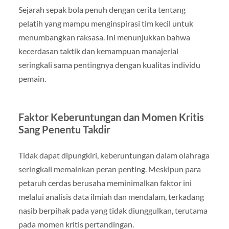
Sejarah sepak bola penuh dengan cerita tentang
pelatih yang mampu menginspirasi tim kecil untuk
menumbangkan raksasa. Ini menunjukkan bahwa
kecerdasan taktik dan kemampuan manajerial
seringkali sama pentingnya dengan kualitas individu
pemain.
Faktor Keberuntungan dan Momen Kritis
Sang Penentu Takdir
Tidak dapat dipungkiri, keberuntungan dalam olahraga
seringkali memainkan peran penting. Meskipun para
petaruh cerdas berusaha meminimalkan faktor ini
melalui analisis data ilmiah dan mendalam, terkadang
nasib berpihak pada yang tidak diunggulkan, terutama
pada momen kritis pertandingan.