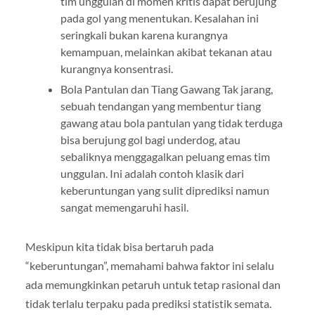
tim unggulan di momen kritis dapat berujung
pada gol yang menentukan. Kesalahan ini
seringkali bukan karena kurangnya
kemampuan, melainkan akibat tekanan atau
kurangnya konsentrasi.
Bola Pantulan dan Tiang Gawang Tak jarang,
sebuah tendangan yang membentur tiang
gawang atau bola pantulan yang tidak terduga
bisa berujung gol bagi underdog, atau
sebaliknya menggagalkan peluang emas tim
unggulan. Ini adalah contoh klasik dari
keberuntungan yang sulit diprediksi namun
sangat memengaruhi hasil.
Meskipun kita tidak bisa bertaruh pada
“keberuntungan”, memahami bahwa faktor ini selalu
ada memungkinkan petaruh untuk tetap rasional dan
tidak terlalu terpaku pada prediksi statistik semata.