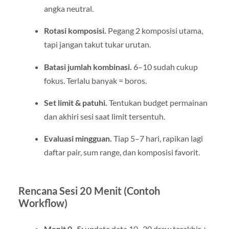
angka neutral.
Rotasi komposisi.
Pegang 2 komposisi utama,
tapi jangan takut tukar urutan.
Batasi jumlah kombinasi.
6–10 sudah cukup
fokus. Terlalu banyak = boros.
Set limit & patuhi.
Tentukan budget permainan
dan akhiri sesi saat limit tersentuh.
Evaluasi mingguan.
Tiap 5–7 hari, rapikan lagi
daftar pair, sum range, dan komposisi favorit.
Rencana Sesi 20 Menit (Contoh
Workflow)
Menit 0–5:
update data 10–20 draw terakhir +