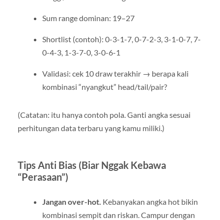
Sum range dominan: 19–27
Shortlist (contoh): 0-3-1-7, 0-7-2-3, 3-1-0-7, 7-
0-4-3, 1-3-7-0, 3-0-6-1
Validasi: cek 10 draw terakhir → berapa kali
kombinasi “nyangkut” head/tail/pair?
(Catatan: itu hanya contoh pola. Ganti angka sesuai
perhitungan data terbaru yang kamu miliki.)
Tips Anti Bias (Biar Nggak Kebawa
“Perasaan”)
Jangan over-hot.
Kebanyakan angka hot bikin
kombinasi sempit dan riskan. Campur dengan